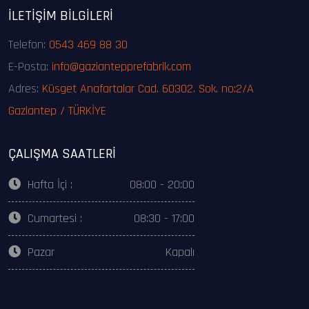
İLETIŞIM BILGILERI
Telefon:
0543 469 88 30
E-Posta:
info@gaziantepprefabrik.com
Adres:
Küsget Anafartalar Cad. 60302. Sok. no:2/A
Gaziantep / TÜRKİYE
ÇALIŞMA SAATLERI
Hafta İçi :
08:00 - 20:00
Cumartesi :
08:30 - 17:00
Pazar
Kapalı