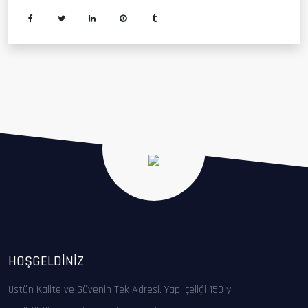
HOŞGELDINIZ
Üstün Kalite ve Güvenin Tek Adresi. Yapı çeliği 150 yıl